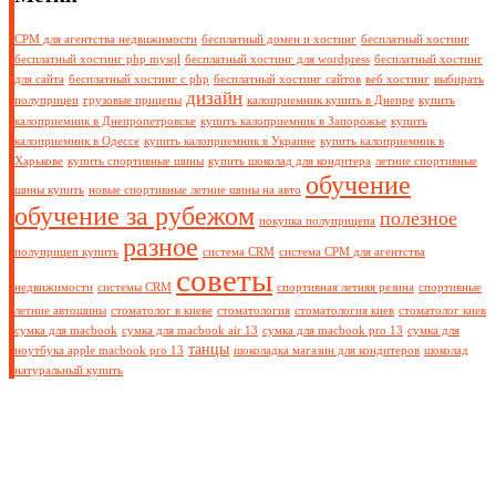
СРМ для агентства недвижимости
бесплатный домен и хостинг
бесплатный хостинг
бесплатный хостинг php mysql
бесплатный хостинг для wordpress
бесплатный хостинг
для сайта
бесплатный хостинг с php
бесплатный хостинг сайтов
веб хостинг
выбирать
дизайн
полуприцеп
грузовые прицепы
калоприемник купить в Днепре
купить
калоприемник в Днепропетровске
купить калоприемник в Запорожье
купить
калоприемник в Одессе
купить калоприемник в Украине
купить калоприемник в
Харькове
купить спортивные шины
купить шоколад для кондитера
летние спортивные
обучение
шины купить
новые спортивные летние шины на авто
обучение за рубежом
полезное
покупка полуприцепа
разное
полуприцеп купить
система CRM
система СРМ для агентства
советы
недвижимости
системы CRM
спортивная летняя резина
спортивные
летние автошины
стоматолог в киеве
стоматология
стоматология киев
стоматолог киев
сумка для macbook
сумка для macbook air 13
сумка для macbook pro 13
сумка для
танцы
ноутбука apple macbook pro 13
шоколадка магазин для кондитеров
шоколад
натуральный купить