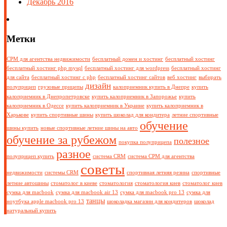
Декабрь 2016
Метки
СРМ для агентства недвижимости
бесплатный домен и хостинг
бесплатный хостинг
бесплатный хостинг php mysql
бесплатный хостинг для wordpress
бесплатный хостинг
для сайта
бесплатный хостинг с php
бесплатный хостинг сайтов
веб хостинг
выбирать
дизайн
полуприцеп
грузовые прицепы
калоприемник купить в Днепре
купить
калоприемник в Днепропетровске
купить калоприемник в Запорожье
купить
калоприемник в Одессе
купить калоприемник в Украине
купить калоприемник в
Харькове
купить спортивные шины
купить шоколад для кондитера
летние спортивные
обучение
шины купить
новые спортивные летние шины на авто
обучение за рубежом
полезное
покупка полуприцепа
разное
полуприцеп купить
система CRM
система СРМ для агентства
советы
недвижимости
системы CRM
спортивная летняя резина
спортивные
летние автошины
стоматолог в киеве
стоматология
стоматология киев
стоматолог киев
сумка для macbook
сумка для macbook air 13
сумка для macbook pro 13
сумка для
танцы
ноутбука apple macbook pro 13
шоколадка магазин для кондитеров
шоколад
натуральный купить