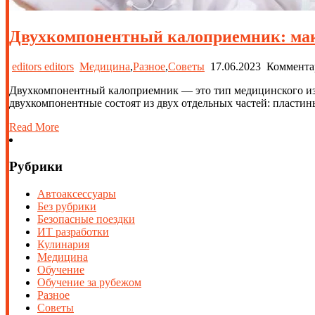
Двухкомпонентный калоприемник: макс
editors editors
Медицина
,
Разное
,
Советы
17.06.2023
Коммента
Двухкомпонентный калоприемник — это тип медицинского изд
двухкомпонентные состоят из двух отдельных частей: пластины
Read More
Рубрики
Автоаксессуары
Без рубрики
Безопасные поездки
ИТ разработки
Кулинария
Медицина
Обучение
Обучение за рубежом
Разное
Советы