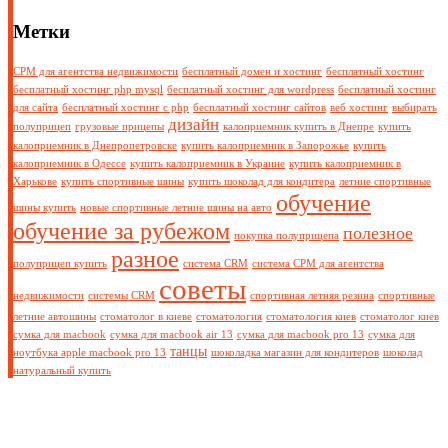
Метки
СРМ для агентства недвижимости
бесплатный домен и хостинг
бесплатный хостинг
бесплатный хостинг php mysql
бесплатный хостинг для wordpress
бесплатный хостинг
для сайта
бесплатный хостинг с php
бесплатный хостинг сайтов
веб хостинг
выбирать
дизайн
полуприцеп
грузовые прицепы
калоприемник купить в Днепре
купить
калоприемник в Днепропетровске
купить калоприемник в Запорожье
купить
калоприемник в Одессе
купить калоприемник в Украине
купить калоприемник в
Харькове
купить спортивные шины
купить шоколад для кондитера
летние спортивные
обучение
шины купить
новые спортивные летние шины на авто
обучение за рубежом
полезное
покупка полуприцепа
разное
полуприцеп купить
система CRM
система СРМ для агентства
советы
недвижимости
системы CRM
спортивная летняя резина
спортивные
летние автошины
стоматолог в киеве
стоматология
стоматология киев
стоматолог киев
сумка для macbook
сумка для macbook air 13
сумка для macbook pro 13
сумка для
танцы
ноутбука apple macbook pro 13
шоколадка магазин для кондитеров
шоколад
натуральный купить