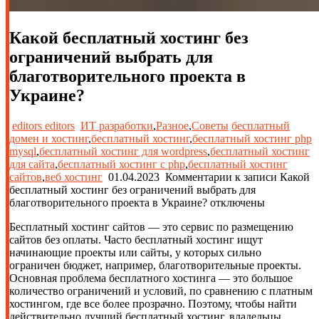
Какой бесплатный хостинг без
ограничений выбрать для
благотворительного проекта в
Украине?
editors editors
ИТ разработки
,
Разное
,
Советы
бесплатный
домен и хостинг
,
бесплатный хостинг
,
бесплатный хостинг php
mysql
,
бесплатный хостинг для wordpress
,
бесплатный хостинг
для сайта
,
бесплатный хостинг с php
,
бесплатный хостинг
сайтов
,
веб хостинг
01.04.2023
Комментарии
к записи Какой
бесплатный хостинг без ограничений выбрать для
благотворительного проекта в Украине?
отключены
Бесплатный хостинг сайтов — это сервис по размещению
сайтов без оплаты. Часто бесплатный хостинг ищут
начинающие проекты или сайты, у которых сильно
ограничен бюджет, например, благотворительные проекты.
Основная проблема бесплатного хостинга — это большое
количество ограничений и условий, по сравнению с платным
хостингом, где все более прозрачно. Поэтому, чтобы найти
действительно лучший бесплатный хостинг, владельцы