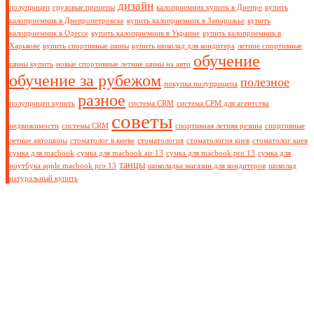
дизайн
полуприцеп
грузовые прицепы
калоприемник купить в Днепре
купить
калоприемник в Днепропетровске
купить калоприемник в Запорожье
купить
калоприемник в Одессе
купить калоприемник в Украине
купить калоприемник в
Харькове
купить спортивные шины
купить шоколад для кондитера
летние спортивные
обучение
шины купить
новые спортивные летние шины на авто
обучение за рубежом
полезное
покупка полуприцепа
разное
полуприцеп купить
система CRM
система СРМ для агентства
советы
недвижимости
системы CRM
спортивная летняя резина
спортивные
летние автошины
стоматолог в киеве
стоматология
стоматология киев
стоматолог киев
сумка для macbook
сумка для macbook air 13
сумка для macbook pro 13
сумка для
танцы
ноутбука apple macbook pro 13
шоколадка магазин для кондитеров
шоколад
натуральный купить