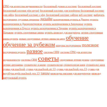
СРМ для агентства недвижимости
бесплатный домен и хостинг
бесплатный хостинг
бесплатный хостинг php mysql
бесплатный хостинг для wordpress
бесплатный хостинг
для сайта
бесплатный хостинг с php
бесплатный хостинг сайтов
веб хостинг
выбирать
дизайн
полуприцеп
грузовые прицепы
калоприемник купить в Днепре
купить
калоприемник в Днепропетровске
купить калоприемник в Запорожье
купить
калоприемник в Одессе
купить калоприемник в Украине
купить калоприемник в
Харькове
купить спортивные шины
купить шоколад для кондитера
летние спортивные
обучение
шины купить
новые спортивные летние шины на авто
обучение за рубежом
полезное
покупка полуприцепа
разное
полуприцеп купить
система CRM
система СРМ для агентства
советы
недвижимости
системы CRM
спортивная летняя резина
спортивные
летние автошины
стоматолог в киеве
стоматология
стоматология киев
стоматолог киев
сумка для macbook
сумка для macbook air 13
сумка для macbook pro 13
сумка для
танцы
ноутбука apple macbook pro 13
шоколадка магазин для кондитеров
шоколад
натуральный купить