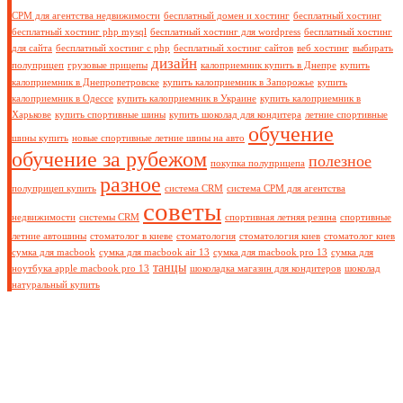
СРМ для агентства недвижимости
бесплатный домен и хостинг
бесплатный хостинг
бесплатный хостинг php mysql
бесплатный хостинг для wordpress
бесплатный хостинг
для сайта
бесплатный хостинг с php
бесплатный хостинг сайтов
веб хостинг
выбирать
дизайн
полуприцеп
грузовые прицепы
калоприемник купить в Днепре
купить
калоприемник в Днепропетровске
купить калоприемник в Запорожье
купить
калоприемник в Одессе
купить калоприемник в Украине
купить калоприемник в
Харькове
купить спортивные шины
купить шоколад для кондитера
летние спортивные
обучение
шины купить
новые спортивные летние шины на авто
обучение за рубежом
полезное
покупка полуприцепа
разное
полуприцеп купить
система CRM
система СРМ для агентства
советы
недвижимости
системы CRM
спортивная летняя резина
спортивные
летние автошины
стоматолог в киеве
стоматология
стоматология киев
стоматолог киев
сумка для macbook
сумка для macbook air 13
сумка для macbook pro 13
сумка для
танцы
ноутбука apple macbook pro 13
шоколадка магазин для кондитеров
шоколад
натуральный купить