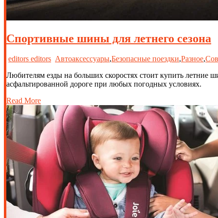
Спортивные шины для летнего сезона
editors editors
Автоаксессуары
,
Безопасные поездки
,
Разное
,
Сов
Любителям езды на больших скоростях стоит купить летние ши
асфальтированной дороге при любых погодных условиях.
Read More