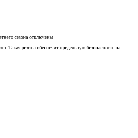
тнего сезона
отключены
om. Такая резина обеспечит предельную безопасность на