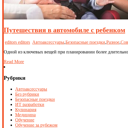
Путешествия в автомобиле с ребенком
editors editors
Автоаксессуары
,
Безопасные поездки
,
Разное
,
Сов
Одной из ключевых вещей при планировании более длительной
Read More
Рубрики
Автоаксессуары
Без рубрики
Безопасные поездки
ИТ разработки
Кулинария
Медицина
Обучение
Обучение за рубежом