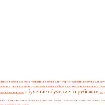
платный хостинг php mysql
бесплатный хостинг для wordpress
бесплатный хостинг для сайт
риемник в Днепропетровске
купить калоприемник в Запорожье
купить калоприемник в Одес
обучение
обучение за рубежом
летние шины на авто
поку
зина
спортивные летние автошины
стоматолог в киеве
стоматология
стоматология киев
сто
колад натуральный купить