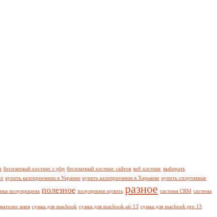
а
бесплатный хостинг с php
бесплатный хостинг сайтов
веб хостинг
выбирать
се
купить калоприемник в Украине
купить калоприемник в Харькове
купить спортивные
разное
полезное
пка полуприцепа
полуприцеп купить
система CRM
система
матолог киев
сумка для macbook
сумка для macbook air 13
сумка для macbook pro 13