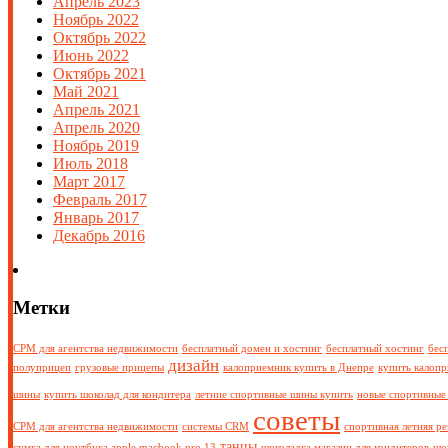
Апрель 2023
Ноябрь 2022
Октябрь 2022
Июнь 2022
Октябрь 2021
Май 2021
Апрель 2021
Апрель 2020
Ноябрь 2019
Июль 2018
Март 2017
Февраль 2017
Январь 2017
Декабрь 2016
Метки
СРМ для агентства недвижимости
бесплатный домен и хостинг
бесплатный хостинг
бес
дизайн
полуприцеп
грузовые прицепы
калоприемник купить в Днепре
купить калоп
шины
купить шоколад для кондитера
летние спортивные шины купить
новые спортивные 
советы
СРМ для агентства недвижимости
системы CRM
спортивная летняя ре
танцы
сумка для ноутбука apple macbook pro 13
шоколадка магазин для кондитеров
шо