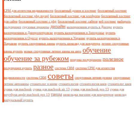
СРМ для агентства недвижимости
бесплатный домен и хостинг
бесплатный хостинг
бесплатный хостинг php mysql
бесплатный хостинг для wordpress
бесплатный хостинг
для сайта
бесплатный хостинг с php
бесплатный хостинг сайтов
веб хостинг
выбирать
дизайн
полуприцеп
грузовые прицепы
калоприемник купить в Днепре
купить
калоприемник в Днепропетровске
купить калоприемник в Запорожье
купить
калоприемник в Одессе
купить калоприемник в Украине
купить калоприемник в
Харькове
купить спортивные шины
купить шоколад для кондитера
летние спортивные
обучение
шины купить
новые спортивные летние шины на авто
обучение за рубежом
полезное
покупка полуприцепа
разное
полуприцеп купить
система CRM
система СРМ для агентства
советы
недвижимости
системы CRM
спортивная летняя резина
спортивные
летние автошины
стоматолог в киеве
стоматология
стоматология киев
стоматолог киев
сумка для macbook
сумка для macbook air 13
сумка для macbook pro 13
сумка для
танцы
ноутбука apple macbook pro 13
шоколадка магазин для кондитеров
шоколад
натуральный купить