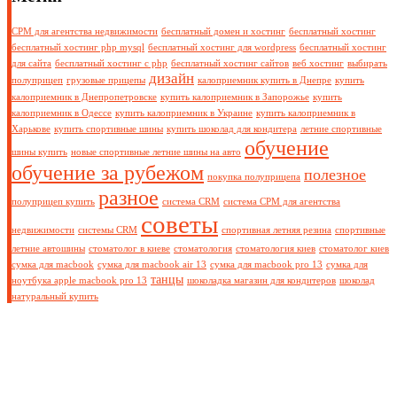
СРМ для агентства недвижимости
бесплатный домен и хостинг
бесплатный хостинг
бесплатный хостинг php mysql
бесплатный хостинг для wordpress
бесплатный хостинг
для сайта
бесплатный хостинг с php
бесплатный хостинг сайтов
веб хостинг
выбирать
дизайн
полуприцеп
грузовые прицепы
калоприемник купить в Днепре
купить
калоприемник в Днепропетровске
купить калоприемник в Запорожье
купить
калоприемник в Одессе
купить калоприемник в Украине
купить калоприемник в
Харькове
купить спортивные шины
купить шоколад для кондитера
летние спортивные
обучение
шины купить
новые спортивные летние шины на авто
обучение за рубежом
полезное
покупка полуприцепа
разное
полуприцеп купить
система CRM
система СРМ для агентства
советы
недвижимости
системы CRM
спортивная летняя резина
спортивные
летние автошины
стоматолог в киеве
стоматология
стоматология киев
стоматолог киев
сумка для macbook
сумка для macbook air 13
сумка для macbook pro 13
сумка для
танцы
ноутбука apple macbook pro 13
шоколадка магазин для кондитеров
шоколад
натуральный купить